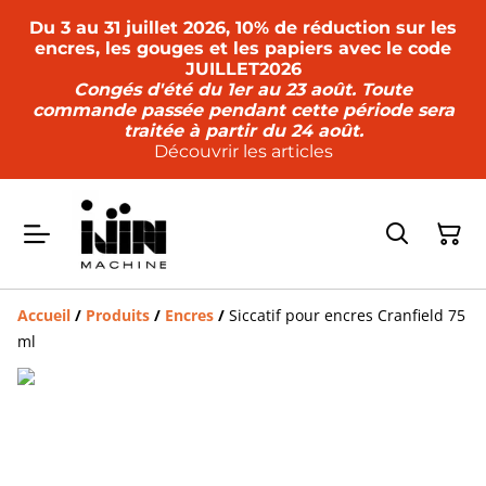
Du 3 au 31 juillet 2026, 10% de réduction sur les
encres, les gouges et les papiers avec le code
JUILLET2026
Congés d'été du 1er au 23 août. Toute
commande passée pendant cette période sera
traitée à partir du 24 août.
Découvrir les articles
Accueil
/
Produits
/
Encres
/
Siccatif pour encres Cranfield 75
ml