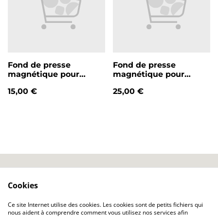
Fond de presse
Fond de presse
magnétique pour
magnétique pour
presse typographique
presse typographique
15,00 €
25,00 €
P27
P37
Conditions
Nous contacter
Cookies
générales
Politique de
Politique de
Ce site Internet utilise des cookies. Les cookies sont de petits fichiers qui
confidentialité
cookies
nous aident à comprendre comment vous utilisez nos services afin