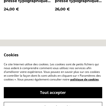
presse typographique
presse typographique
P27 (la paire)
P37 (la paire)
24,00 €
26,00 €
Conditions
Nous contacter
Cookies
générales
Politique de
Politique de
Ce site Internet utilise des cookies. Les cookies sont de petits fichiers qui
confidentialité
cookies
nous aident à comprendre comment vous utilisez nos services afin
d'améliorer votre expérience. Vous pouvez en savoir plus sur ces cookies
et contrôler la façon dont ils sont utilisés en cliquant sur « Paramètres des
cookies ». Vous pouvez également consulter notre
politique de cookies
.
Tout accepter
©
2026
ijin-machine