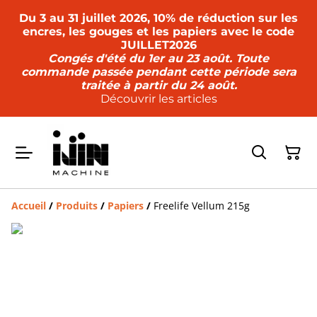
Du 3 au 31 juillet 2026, 10% de réduction sur les
encres, les gouges et les papiers avec le code
JUILLET2026
Congés d'été du 1er au 23 août. Toute
commande passée pendant cette période sera
traitée à partir du 24 août.
Découvrir les articles
Accueil
/
Produits
/
Papiers
/
Freelife Vellum 215g