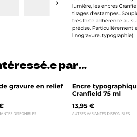
lumière, les encres Cranfie
tirages d'estampes.. Soup
très forte adhérence au s
précise. Particulièrement a
linogravure, typographie)
téressé.e par...
de gravure en relief
Encre typographiq
Cranfield 75 ml
 €
13,95 €
IANTES DISPONIBLES
AUTRES VARIANTES DISPONIBLES